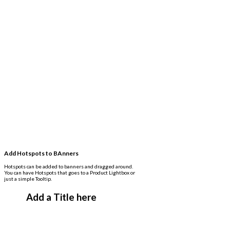
Add Hotspots to BAnners
Hotspots can be added to banners and dragged around.
You can have Hotspots that goes to a Product Lightbox or
just a simple Tooltip.
Add a Title here