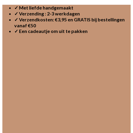
Skip
✓ Met liefde handgemaakt
to
✓ Verzending : 2-3 werkdagen
content
✓ Verzendkosten: €3,95 en GRATIS bij bestellingen
vanaf €50
✓ Een cadeautje om uit te pakken