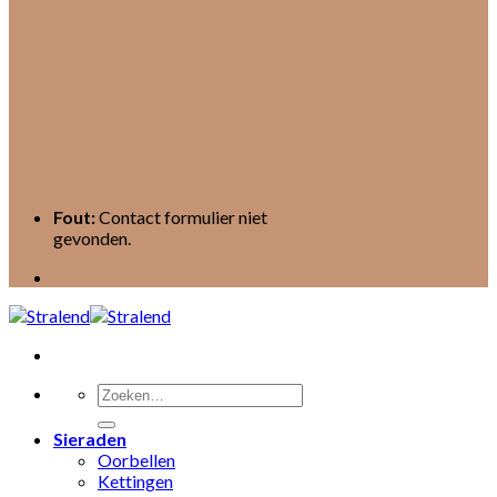
Fout:
Contact formulier niet
gevonden.
Zoeken
naar:
Sieraden
Oorbellen
Kettingen