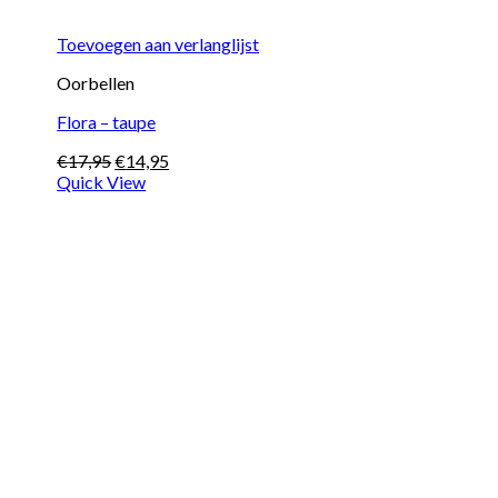
Toevoegen aan verlanglijst
Oorbellen
Flora – taupe
Oorspronkelijke
Huidige
€
17,95
€
14,95
prijs
prijs
Quick View
was:
is:
€17,95.
€14,95.